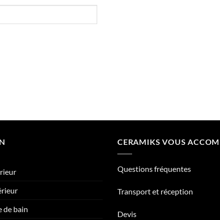
ON
CERAMIKS VOUS ACCO
Questions fréquentes
rieur
érieur
Transport et réception
e de bain
Devis