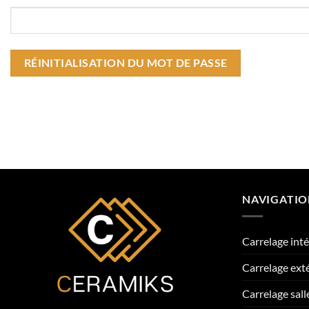
RÉINITIALISATION DU MOT DE PASSE
NAVIGATI
Carrelage inté
Carrelage ext
Carrelage sall