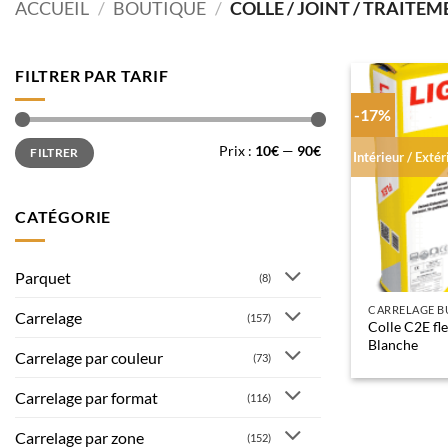
ACCUEIL
/
BOUTIQUE
/
COLLE / JOINT / TRAITE
FILTRER PAR TARIF
-17%
Prix
Prix
Prix :
10€
—
90€
FILTRER
min
max
Intérieur / Extér
CATÉGORIE
Parquet
(8)
Carrelage
(157)
Colle C2E fl
Blanche
Carrelage par couleur
(73)
Carrelage par format
(116)
Carrelage par zone
(152)