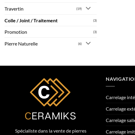
Travertin
(19)
Colle / Joint / Traitement
(3)
Promotion
(3)
Pierre Naturelle
(6)
NAVIGATI
Carrelage inté
Carrelage ext
Carrelage sall
Spécialiste dans la vente de pierres
Carrelage imi