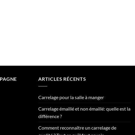
MPAGNE
ARTICLES RÉCENTS
Carrelage pour la salle à manger
Carrelage émaillé et non émaillé: quelle est la
différence ?
Comment reconnaître un carrelage de