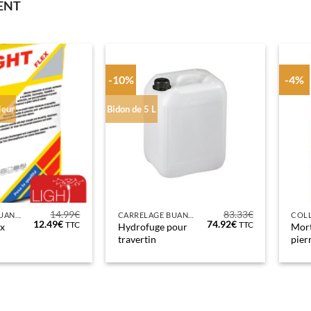
MENT
-10%
-4%
ieur
Bidon de 5 L
14.99
€
83.33
€
CARRELAGE BUANDERIE
CARRELAGE BUANDERIE
Le
Le
Le
Le
12.49
€
74.92
€
TTC
TTC
ex
Hydrofuge pour
Mort
prix
prix
prix
prix
travertin
pier
initial
actuel
initial
actuel
était :
est :
était :
est :
14.99€.
12.49€.
83.33€.
74.92€.