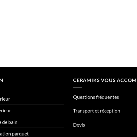
ON
CERAMIKS VOUS ACCO
Questions fréquentes
rieur
érieur
Transport et réception
e de bain
Devis
tation parquet