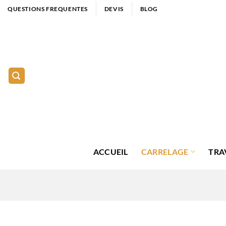
Passer
QUESTIONS FREQUENTES
DEVIS
BLOG
au
contenu
ACCUEIL
CARRELAGE
TRA