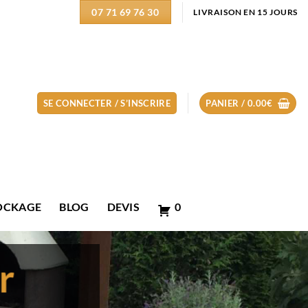
07 71 69 76 30
LIVRAISON EN 15 JOURS
SE CONNECTER / S’INSCRIRE
PANIER /
0.00
€
OCKAGE
BLOG
DEVIS
0
r