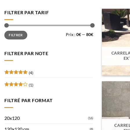
FILTRER PAR TARIF
Prix
Prix
Prix :
0€
—
80€
FILTRER
min
max
CARRELA
FILTRER PAR NOTE
EX
(4)
Note
5
sur
5
(1)
Note
4
sur 5
FILTRÉ PAR FORMAT
20x120
(16)
CARRE
120x120 cm
(8)