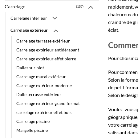
Carrelage
rapidement, vo
(157)
chaleureux du 
Carrelage intérieur
craindre de gl
éclat.
Carrelage extérieur
Carrelage terrasse extérieur
Comment 
Carrelage extérieur antidérapant
Pour choisir c
Carrelage extérieur effet pierre
Dalles sur plot
Pour commencer
Carrelage mural extérieur
Selon la forme
Carrelage extérieur moderne
de petit forma
Dalle terrasse extérieur
Selon le design
Carrelage extérieur grand format
Voulez-vous qu
carrelage extérieur effet bois
géographique, 
Carrelage piscine
votre carrelage
Margelle piscine
salissant dans