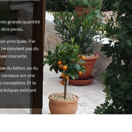
très grande quantité
 être perdu.
on principale. Par
d ne convient pas du
naie courante.
mme du béton, ou du
s carreaux sur une
 conception. Et la
e briques existant