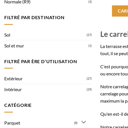
Normale (R9)
(3)
CAR
FILTRÉ PAR DESTINATION
Le carre
Sol
(27)
Sol et mur
La terrasse es
(1)
tout, il se pe
FILTRÉ PAR ÈRE D’UTILISATION
C'est pourqu
ou encore tour
Extérieur
(27)
Notre carrelag
Intérieur
(29)
carrelage
pour 
maximum la p
CATÉGORIE
Qu'en est-il de
Parquet
(8)
Notre carrelag