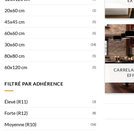
EX
20x60 cm
(1)
45x45 cm
(5)
60x60 cm
(5)
30x60 cm
(14)
80x80 cm
(5)
60x120 cm
(5)
CARRELA
EF
FILTRÉ PAR ADHÉRENCE
Élevé (R11)
(3)
Forte (R12)
(8)
Moyenne (R10)
(16)