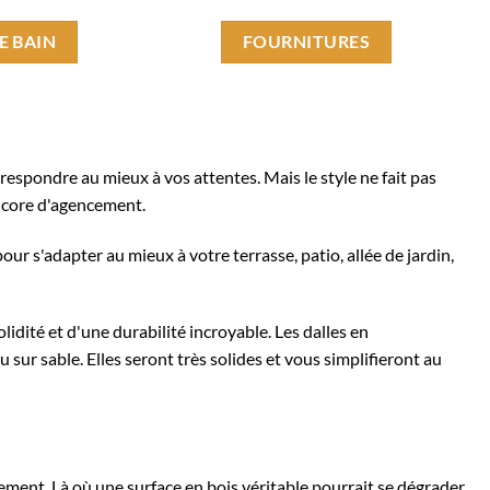
E BAIN
FOURNITURES
orrespondre au mieux à vos attentes. Mais le style ne fait pas
encore d'agencement.
ur s'adapter au mieux à votre terrasse, patio, allée de jardin,
lidité et d'une durabilité incroyable. Les
dalles en
sur sable. Elles seront très solides et vous simplifieront au
sement. Là où une surface en bois véritable pourrait se dégrader