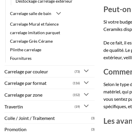
Déstockage carrelage extérieur
Peut-on 
Carrelage salle de bain
Si votre budge
Carrelage Mural et faience
Ceramiks disp
carrelage imitation parquet
Carrelage Grès Cérame
De ce fait, il
de qualité. Le 
Plinthe carrelage
extérieur, vei
Fournitures
Comment 
Carrelage par couleur
(73)
Carrelage par format
(116)
Selon le type 
matériel, qui 
Carrelage par zone
(152)
vous sentez pa
spécifiques, et
Travertin
(19)
Colle / Joint / Traitement
(3)
Les avan
Promotion
(3)