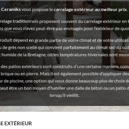
Ceramiks
vous propose le
carrelage extérieur au meilleur prix
.
relage traditionnels proposent souvent du carrelage extérieur en 
ns que vous n’avez peut-être pas envisagés pour l’extérieur de quoi
roduit dépend en grande partie de votre climat et de votre utilisati
 de grès non scellé qui convient parfaitement au climat sec du su
t humide de la Bretagne, où les températures hivernales sont mon
 des patios extérieurs sont construits d’une certaine manière, co
brique ou en pierre. Mais il est également possible d’appliquer de
ur de piscine, une option qui vous donne beaucoup plus de choix de
peut être un bon moyen d’habiller une dalle de béton ou un patio d
lorsqu’il vieillit.
E EXTÉRIEUR