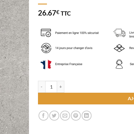
26.67
€
TTC
quantité de Carrelage Techstone Gris C3 100x100 
AJ