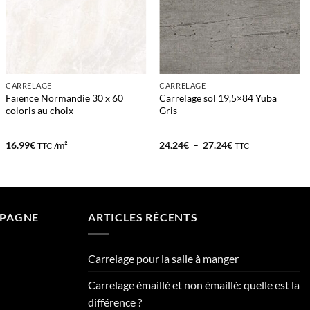
CARRELAGE
CARRELAGE
Faïence Normandie 30 x 60
Carrelage sol 19,5×84 Yuba
coloris au choix
Gris
Plage
16.99
€
/m²
24.24
€
–
27.24
€
TTC
TTC
de
prix :
24.24€
à
27.24€
MPAGNE
ARTICLES RÉCENTS
Carrelage pour la salle à manger
Carrelage émaillé et non émaillé: quelle est la
différence ?