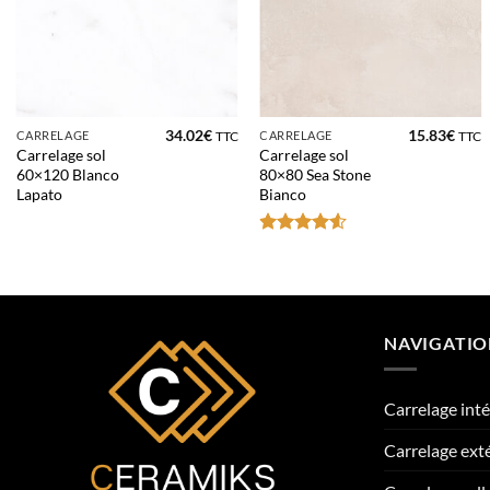
34.02
€
15.83
€
CARRELAGE
CARRELAGE
TTC
TTC
Carrelage sol
Carrelage sol
60×120 Blanco
80×80 Sea Stone
Lapato
Bianco
Note
4.5
sur 5
NAVIGATI
Carrelage inté
Carrelage ext