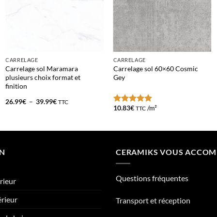
CARRELAGE
CARRELAGE
Carrelage sol Maramara
Carrelage sol 60×60 Cosmic
plusieurs choix format et
Gey
finition
Plage
26.99
€
–
39.99
€
TTC
de
10.83
€
/m²
TTC
Note
5
sur
prix :
5
26.99€
à
39.99€
ON
CERAMIKS VOUS ACCO
Questions fréquentes
rieur
érieur
Transport et réception