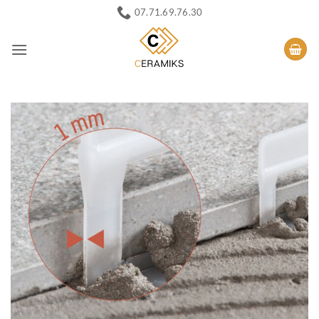
Passer
07.71.69.76.30
au
contenu