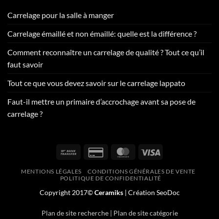
Carrelage pour la salle à manger
Carrelage émaillé et non émaillé: quelle est la différence ?
Comment reconnaître un carrelage de qualité ? Tout ce qu’il
faut savoir
Tout ce que vous devez savoir sur le carrelage lappato
Faut-il mettre un primaire d’accrochage avant sa pose de
carrelage ?
Bank
Credit
MasterCard
Visa
Transfer
Card
MENTIONS LÉGALES
CONDITIONS GÉNÉRALES DE VENTE
2
POLITIQUE DE CONFIDENTIALITÉ
Copyright 2017©
Ceramiks
| Création
SeoDoc
Plan de site recherche
|
Plan de site catégorie