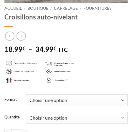
ACCUEIL
/
BOUTIQUE
/
CARRELAGE
/
FOURNITURES
Croisillons auto-nivelant
Plage
18.99
–
34.99
€
€
TTC
de
prix :
18.99€
à
34.99€
Format
Quantité