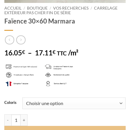
ACCUEIL
/
BOUTIQUE
/
VOS RECHERCHES
/
CARRELAGE
EXTÉRIEUR PAS CHER FIN DE SÉRIE
Faïence 30×60 Marmara
Plage
16.05
–
17.11
/m²
€
€
TTC
de
prix :
16.05€
à
17.11€
Coloris
quantité de Faïence 30x60 Marmara