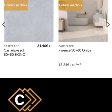
Coloris au choix
Coloris au choix
31.46
€
TTC
CARRELAGE
CARRELAGE
Carrelage sol
Faïence 30×60 Onice
80×80 SIGNO
15.24
€
/m²
TTC