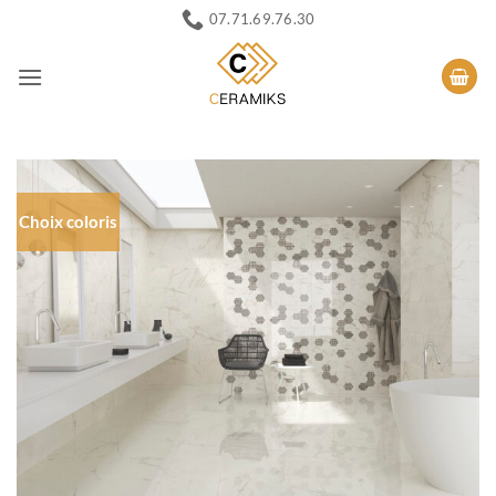
Passer
07.71.69.76.30
au
contenu
Choix coloris