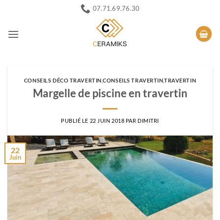
Passer
07.71.69.76.30
au
contenu
CONSEILS DÉCO TRAVERTIN
,
CONSEILS TRAVERTIN
,
TRAVERTIN
Margelle de piscine en travertin
PUBLIÉ LE
22 JUIN 2018
PAR
DIMITRI
22
Juin