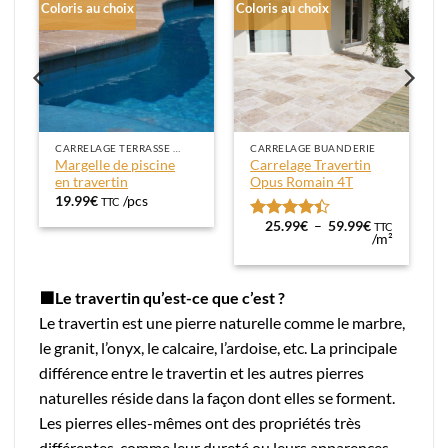
Coloris au choix
Coloris au choix
CARRELAGE TERRASSE EXTÉRIEUR
CARRELAGE BUANDERIE
Margelle de piscine
Carrelage Travertin
en travertin
Opus Romain 4T
19.99
€
/pcs
TTC
age
Plage
25.99
€
–
59.99
€
C
TTC
Note
4.38
de
²
/m²
sur 5
x :
prix :
.99€
25.99€
à
.99€
59.99€
🟫Le travertin qu’est-ce que c’est ?
Le travertin est une pierre naturelle comme le marbre,
le granit, l’onyx, le calcaire, l’ardoise, etc. La principale
différence entre le travertin et les autres pierres
naturelles réside dans la façon dont elles se forment.
Les pierres elles-mêmes ont des propriétés très
différentes, comme leur dureté ou leurs apparences.