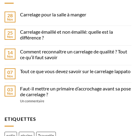
Carrelage pour la salle à manger
28
Nov
Aucun
commentaire
sur
Carrelage émaillé et non émaillé: quelle est la
25
Carrelage
pour
Nov
différence ?
la
Aucun
salle
commentaire
à
Comment reconnaître un carrelage de qualité ? Tout
14
sur
manger
Carrelage
Nov
ce qu’il faut savoir
émaillé
et
Aucun
non
commentaire
Tout ce que vous devez savoir sur le carrelage lappato
07
émaillé:
sur
quelle
Comment
Nov
Aucun
est
reconnaître
commentaire
la
un
sur
différence
carrelage
Faut-il mettre un primaire d’accrochage avant sa pose
03
Tout
?
de
ce
Nov
de carrelage ?
qualité
que
?
sur
vous
Un commentaire
Tout
Faut-
devez
ce
il
savoir
qu’il
mettre
sur
faut
un
le
ETIQUETTES
savoir
primaire
carrelage
d’accrochage
lappato
avant
sa
patio
piscine
Travertin