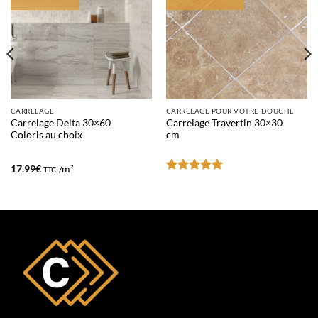
CARRELAGE
CARRELAGE POUR VOTRE DOUCHE
Carrelage Delta 30×60
Carrelage Travertin 30×30
Coloris au choix
cm
17.99
€
/m²
TTC
Note
5
sur
5