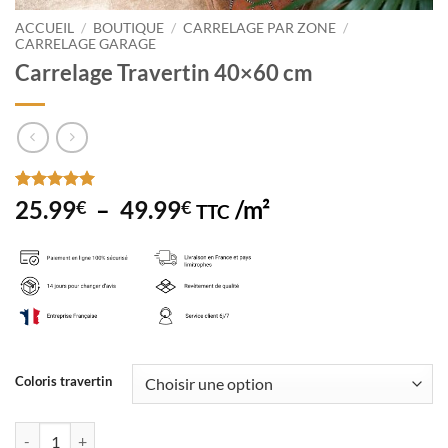
ACCUEIL
/
BOUTIQUE
/
CARRELAGE PAR ZONE
/
CARRELAGE GARAGE
Carrelage Travertin 40×60 cm
Noté
3
5
sur
Plage
25.99
–
49.99
/m²
€
€
TTC
5 basé sur
de
notations
client
prix :
25.99€
à
49.99€
Coloris travertin
quantité de Carrelage Travertin 40x60 cm