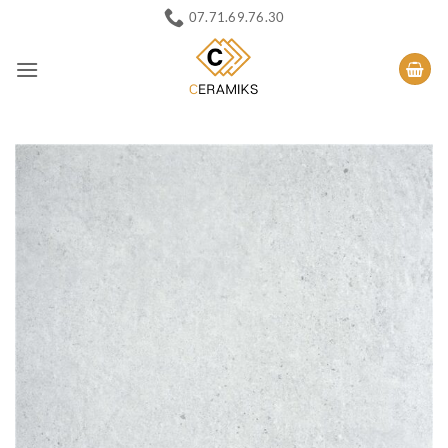
Passer
07.71.69.76.30
au
contenu