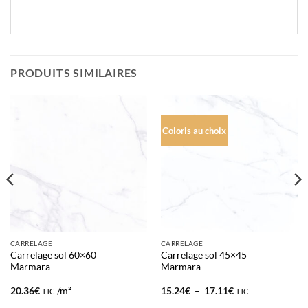
PRODUITS SIMILAIRES
Coloris au choix
CARRELAGE
CARRELAGE
Carrelage sol 60×60
Carrelage sol 45×45
Marmara
Marmara
Plage
20.36
€
/m²
15.24
€
–
17.11
€
TTC
TTC
de
prix :