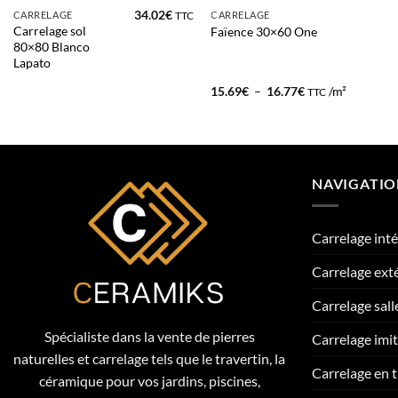
34.02
€
CARRELAGE
CARRELAGE
TTC
Carrelage sol
Faïence 30×60 One
80×80 Blanco
Lapato
Plage
15.69
€
–
16.77
€
/m²
TTC
de
prix :
15.69€
à
16.77€
NAVIGATI
Carrelage inté
Carrelage ext
Carrelage sall
Spécialiste dans la vente de pierres
Carrelage imi
naturelles et carrelage tels que le travertin, la
Carrelage en t
céramique pour vos jardins, piscines,