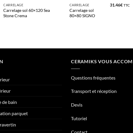
31.46
€
CARRELAGE
CARRELAGE
TTC
Carrelage sol 60×120 Sea
Carrelage sol
Stone Crema
80×80 SIGNO
ON
CERAMIKS VOUS ACCO
Questions fréquentes
rieur
érieur
Transport et réception
e de bain
Devis
tation parquet
Tutoriel
ravertin
Contact