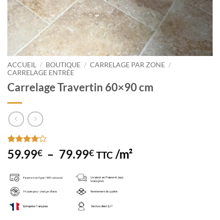
ACCUEIL
/
BOUTIQUE
/
CARRELAGE PAR ZONE
/
CARRELAGE ENTRÉE
Carrelage Travertin 60×90 cm
Noté
1
4
Plage
59.99
–
79.99
/m²
€
€
TTC
sur 5
de
basé sur
notation
prix :
client
59.99€
à
79.99€