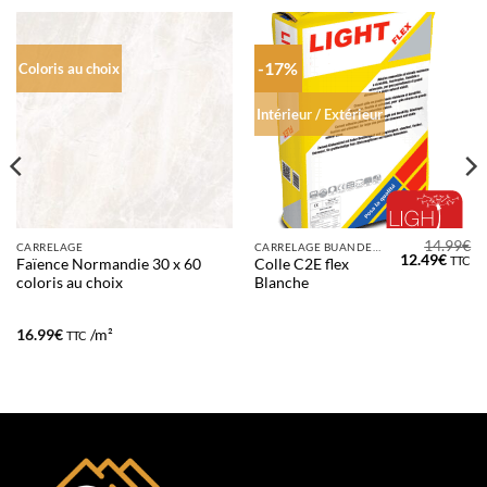
-17%
Coloris au choix
Intérieur / Extérieur
14.99
€
CARRELAGE
CARRELAGE BUANDERIE
Le
Le
12.49
€
TTC
Faïence Normandie 30 x 60
Colle C2E flex
prix
prix
coloris au choix
Blanche
initial
actue
était :
est :
14.99€.
12.49
16.99
€
/m²
TTC