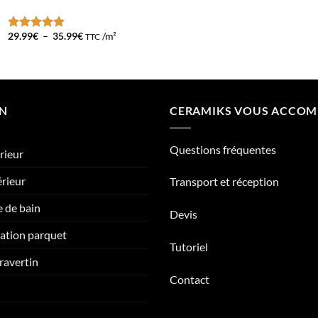
était :
est :
18.00€.
15.00
Plage
29.99
€
–
35.99
€
/m²
TTC
Note
5
sur
de
5
prix :
29.99€
à
35.99€
ON
CERAMIKS VOUS ACCO
Questions fréquentes
rieur
érieur
Transport et réception
e de bain
Devis
tation parquet
Tutoriel
ravertin
Contact