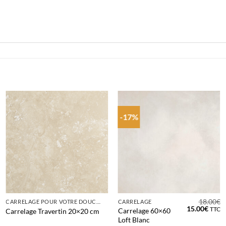
-17%
18.00
€
CARRELAGE POUR VOTRE DOUCHE
CARRELAGE
Le
Le
15.00
€
TTC
Carrelage 60×60
Carrelage Travertin 20×20 cm
prix
prix
Loft Blanc
initial
actue