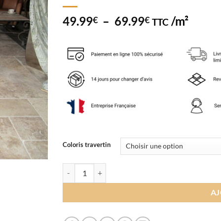
Plage
49.99
–
69.99
/m²
€
€
TTC
de
prix :
49.99€
à
69.99€
Coloris travertin
quantité de Carrelage Travertin BIG Opus
AJ