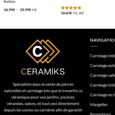
finition
Plage
26.99
€
–
39.99
€
TTC
de
10.83
€
/m²
TTC
Note
5
sur
prix :
5
26.99€
à
39.99€
NAVIGATI
Carrelage inté
Carrelage ext
Carrelage sall
Spécialiste dans la vente de pierres
Carrelage imi
naturelles et carrelage tels que le travertin, la
Carrelage en t
céramique pour vos jardins, piscines,
vérandas, salons, et tout ceci directement
Margelles
depuis les usines ou carrières afin de garantir
Promotions