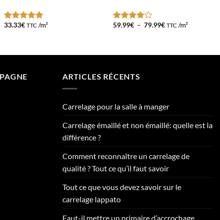
€.
Plage
33.33
€
/m²
59.99
€
–
79.99
€
/m²
TTC
TTC
Note
5
sur
Note
4
de
5
sur 5
prix :
59.99€
à
79.99€
MPAGNE
ARTICLES RÉCENTS
Carrelage pour la salle à manger
Carrelage émaillé et non émaillé: quelle est la
différence ?
Comment reconnaître un carrelage de
qualité ? Tout ce qu’il faut savoir
Tout ce que vous devez savoir sur le
carrelage lappato
Faut-il mettre un primaire d’accrochage