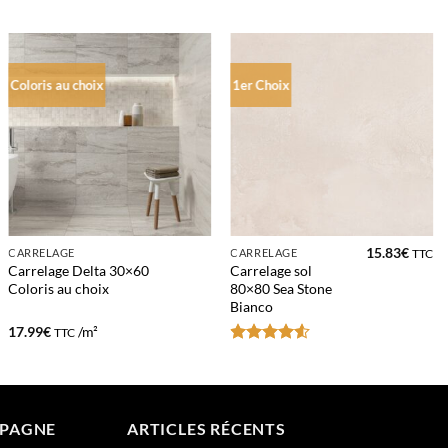
Coloris au choix
1er Choix
15.83
€
CARRELAGE
CARRELAGE
TTC
Carrelage Delta 30×60
Carrelage sol
Coloris au choix
80×80 Sea Stone
Bianco
17.99
€
/m²
TTC
Note
4.5
sur 5
MPAGNE
ARTICLES RÉCENTS