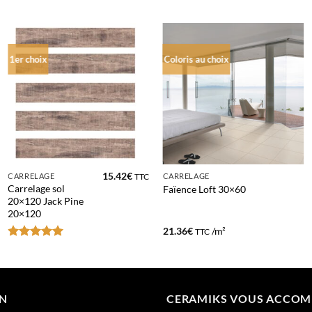
1er choix
Coloris au choix
15.42
€
CARRELAGE
CARRELAGE
TTC
Carrelage sol
Faïence Loft 30×60
20×120 Jack Pine
20×120
21.36
€
/m²
TTC
Note
5
sur
5
ON
CERAMIKS VOUS ACCO