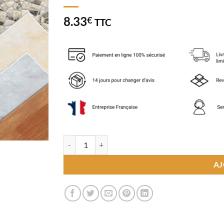
8.33
€
TTC
quantité de Echantillons
AJ