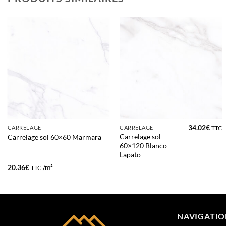
34.02
€
CARRELAGE
CARRELAGE
TTC
Carrelage sol
Carrelage sol 60×60 Marmara
60×120 Blanco
Lapato
20.36
€
/m²
TTC
NAVIGATI