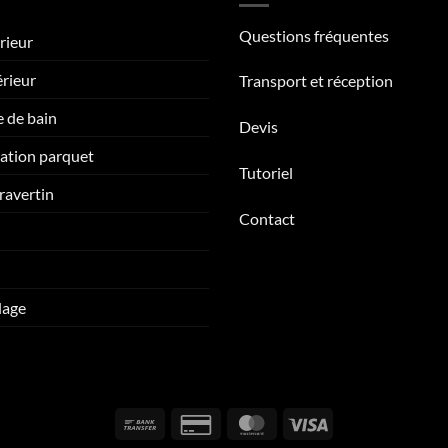
Questions fréquentes
rieur
érieur
Transport et réception
e de bain
Devis
tation parquet
Tutoriel
ravertin
Contact
lage
Bank
Credit
MasterCard
Visa
Transfer
Card