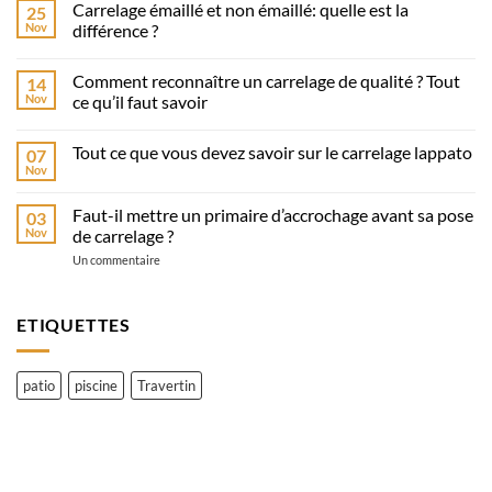
Carrelage émaillé et non émaillé: quelle est la
25
Carrelage
pour
Nov
différence ?
la
Aucun
salle
commentaire
à
Comment reconnaître un carrelage de qualité ? Tout
14
sur
manger
Carrelage
Nov
ce qu’il faut savoir
émaillé
et
Aucun
non
commentaire
Tout ce que vous devez savoir sur le carrelage lappato
07
émaillé:
sur
quelle
Comment
Nov
Aucun
est
reconnaître
commentaire
la
un
sur
différence
carrelage
Faut-il mettre un primaire d’accrochage avant sa pose
03
Tout
?
de
ce
Nov
de carrelage ?
qualité
que
?
sur
vous
Un commentaire
Tout
Faut-
devez
ce
il
savoir
qu’il
mettre
sur
faut
un
le
ETIQUETTES
savoir
primaire
carrelage
d’accrochage
lappato
avant
sa
patio
piscine
Travertin
pose
de
carrelage
?