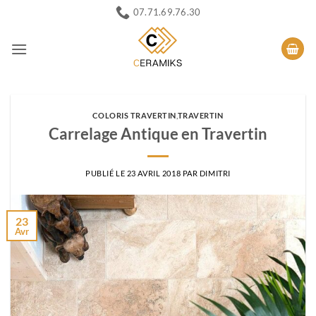
Passer
07.71.69.76.30
au
contenu
COLORIS TRAVERTIN
,
TRAVERTIN
Carrelage Antique en Travertin
PUBLIÉ LE
23 AVRIL 2018
PAR
DIMITRI
23
Avr