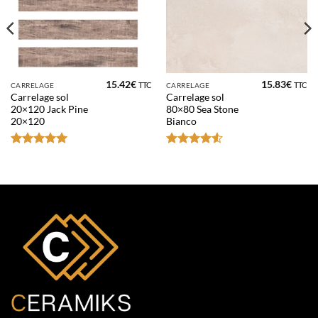
15.42
€
15.83
€
TTC
TTC
CARRELAGE
CARRELAGE
Carrelage sol
Carrelage sol
20×120 Jack Pine
80×80 Sea Stone
20×120
Bianco
Note
5
sur
Note
4.5
5
sur 5