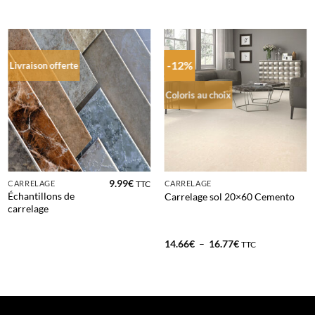
-12%
Livraison offerte
Coloris au choix
9.99
€
CARRELAGE
CARRELAGE
TTC
Échantillons de
Carrelage sol 20×60 Cemento
carrelage
Plage
14.66
€
–
16.77
€
TTC
de
prix :
14.66€
à
16.77€