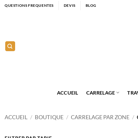
Passer
QUESTIONS FREQUENTES
DEVIS
BLOG
au
contenu
ACCUEIL
CARRELAGE
TRA
ACCUEIL
/
BOUTIQUE
/
CARRELAGE PAR ZONE
/
FILTRER PAR TARIF