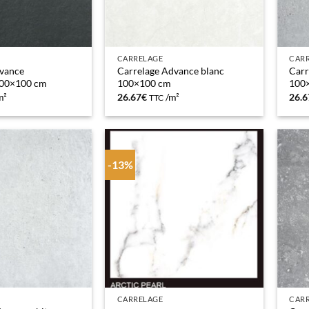
CARRELAGE
CAR
dvance
Carrelage Advance blanc
Carr
100×100 cm
100×100 cm
100
m²
26.67
€
/m²
26.6
TTC
-13%
CARRELAGE
CAR