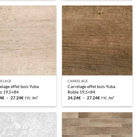
 :
est :
3€.
11.66€.
RELAGE
CARRELAGE
elage effet bois Yuba
Carrelage effet bois Yuba
o 19,5×84
Roble 19,5×84
Plage
Plage
4
€
–
27.24
€
/m²
24.24
€
–
27.24
€
/m²
TTC
TTC
de
de
prix :
prix :
24.24€
24.24€
à
à
27.24€
27.24€