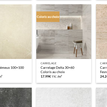
était :
est :
était
€.
21.58€.
19.08€.
13.3
Coloris au choix
CARRELAGE
CAR
rémeux 100×100
Carrelage Delta 30×60
Carr
Coloris au choix
Fesn
m²
17.99
€
/m²
24.2
TTC