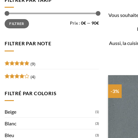
Vous souhaitez
Prix
Prix
Prix :
0€
—
90€
FILTRER
min
max
Aussi, la cuis
FILTRER PAR NOTE
(9)
Note
5
sur
5
(4)
Note
4
sur 5
-3%
FILTRÉ PAR COLORIS
Beige
(1)
Blanc
(3)
Bleu
(3)