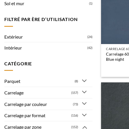
Sol et mur
(1)
FILTRÉ PAR ÈRE D’UTILISATION
Extérieur
(24)
Intérieur
(42)
CARRELAGE 6
Carrelage 6
Blue night
CATÉGORIE
Parquet
(8)
Carrelage
(157)
Carrelage par couleur
(73)
Carrelage par format
(116)
Carrelage par zone
(152)