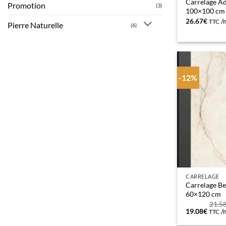
Carrelage A
Promotion
(3)
100×100 cm
26.67
€
/
TTC
Pierre Naturelle
(6)
-12%
CARRELAGE
Carrelage Be
60×120 cm
21.5
Le
Le
19.08
€
/
TTC
prix
prix
initial
actue