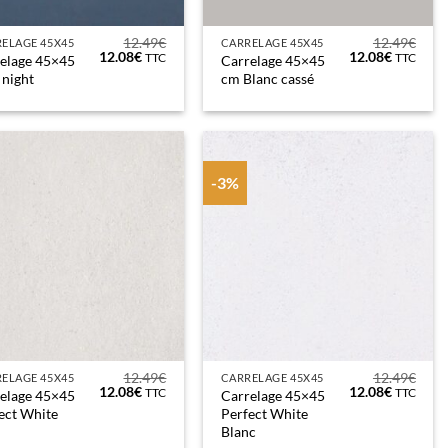
12.49
€
12.49
€
ELAGE 45X45
CARRELAGE 45X45
Le
Le
Le
Le
12.08
€
12.08
€
TTC
TTC
elage 45×45
Carrelage 45×45
prix
prix
prix
prix
 night
cm Blanc cassé
initial
actuel
initial
actuel
était :
est :
était :
est :
12.49€.
12.08€.
12.49€.
12.08€.
-3%
12.49
€
12.49
€
ELAGE 45X45
CARRELAGE 45X45
Le
Le
Le
Le
12.08
€
12.08
€
TTC
TTC
elage 45×45
Carrelage 45×45
prix
prix
prix
prix
ect White
Perfect White
initial
actuel
initial
actuel
Blanc
était :
est :
était :
est :
12.49€.
12.08€.
12.49€.
12.08€.