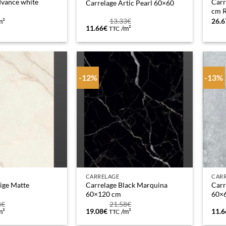
dvance white
Carr
Carrelage Artic Pearl 60×60
cm R
m²
13.33
€
26.6
Le
Le
11.66
€
/m²
TTC
prix
prix
initial
actuel
était :
est :
13.33€.
11.66€.
-12%
-13%
CARRELAGE
CAR
ige Matte
Carrelage Black Marquina
Carr
60×120 cm
60×
8
€
21.58
€
Le
Le
Le
m²
19.08
€
/m²
11.6
TTC
prix
prix
prix
l
initial
actuel
initi