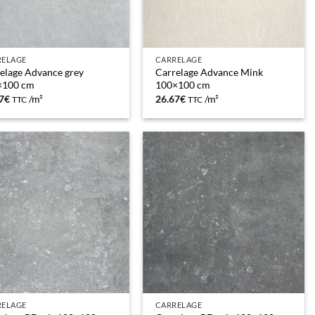
RELAGE
CARRELAGE
elage Advance grey
Carrelage Advance Mink
×100 cm
100×100 cm
7
€
/m²
26.67
€
/m²
TTC
TTC
RELAGE
CARRELAGE