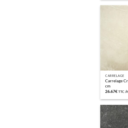
était :
est :
21.58€.
19.08
CARRELAGE
Carrelage C
cm
26.67
€
/
TTC