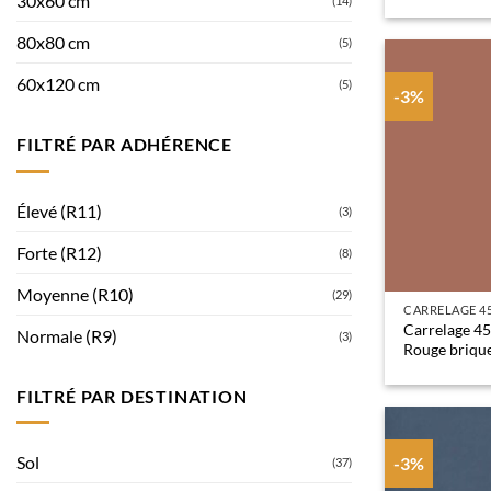
30x60 cm
(14)
80x80 cm
(5)
60x120 cm
(5)
-3%
FILTRÉ PAR ADHÉRENCE
Élevé (R11)
(3)
Forte (R12)
(8)
Moyenne (R10)
(29)
CARRELAGE 4
Carrelage 4
Normale (R9)
(3)
Rouge briqu
FILTRÉ PAR DESTINATION
Sol
-3%
(37)