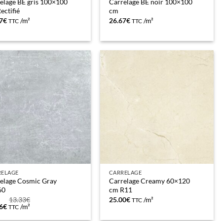
elage BE gris 100×100
Carrelage BE noir 100×100
ectifié
cm
7
€
/m²
26.67
€
/m²
TTC
TTC
RELAGE
CARRELAGE
elage Cosmic Gray
Carrelage Creamy 60×120
60
cm R11
13.33
€
25.00
€
/m²
TTC
Le
6
€
/m²
TTC
prix
al
actuel