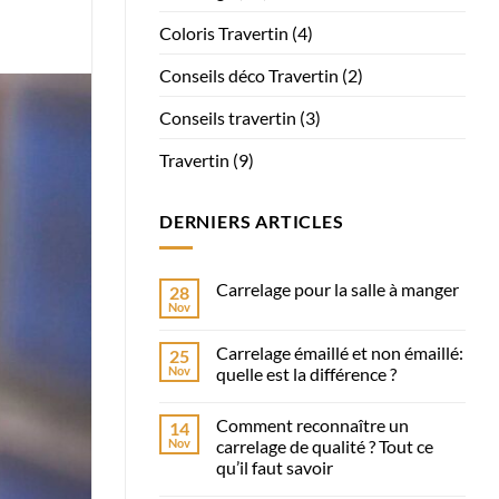
Coloris Travertin
(4)
Conseils déco Travertin
(2)
Conseils travertin
(3)
Travertin
(9)
DERNIERS ARTICLES
Carrelage pour la salle à manger
28
Nov
Aucun
commentaire
sur
Carrelage émaillé et non émaillé:
25
Carrelage
pour
Nov
quelle est la différence ?
la
Aucun
salle
commentaire
à
Comment reconnaître un
14
sur
manger
Carrelage
Nov
carrelage de qualité ? Tout ce
émaillé
qu’il faut savoir
et
non
Aucun
émaillé: