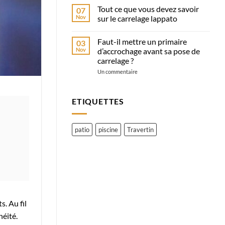
commentaire
quelle
Tout ce que vous devez savoir
07
sur
est
Comment
Nov
sur le carrelage lappato
la
reconnaître
différence
un
Aucun
?
carrelage
commentaire
Faut-il mettre un primaire
03
de
sur
qualité
Tout
Nov
d’accrochage avant sa pose de
?
ce
carrelage ?
Tout
que
ce
vous
sur
Un commentaire
qu’il
devez
Faut-
faut
savoir
il
savoir
sur
mettre
le
un
ETIQUETTES
carrelage
primaire
lappato
d’accrochage
avant
sa
patio
piscine
Travertin
pose
de
carrelage
?
s. Au fil
héité.