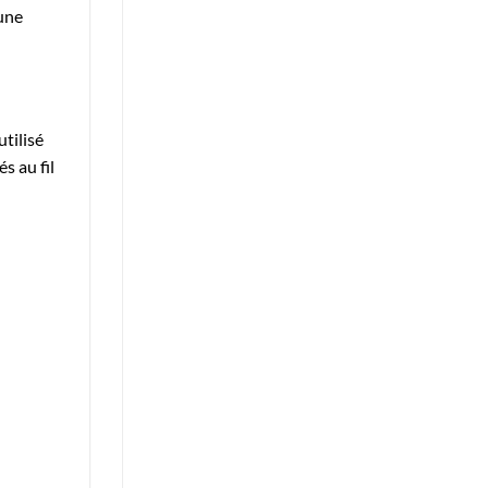
 une
utilisé
s au fil