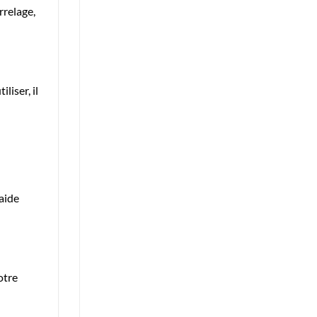
rrelage,
liser, il
’aide
otre