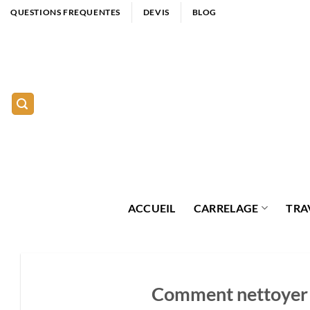
Passer
QUESTIONS FREQUENTES
DEVIS
BLOG
au
contenu
ACCUEIL
CARRELAGE
TRA
Comment nettoyer le