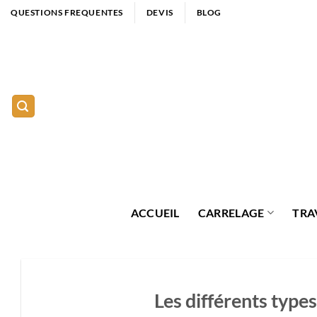
Passer
QUESTIONS FREQUENTES
DEVIS
BLOG
au
contenu
ACCUEIL
CARRELAGE
TRA
Les différents type