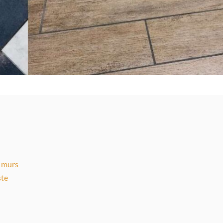
s murs
ste