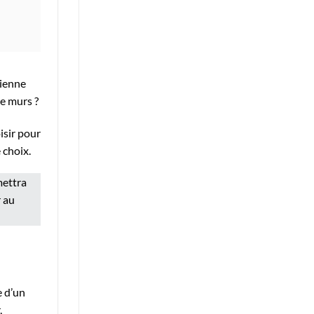
cienne
e murs ?
isir pour
 choix.
mettra
r au
e d’un
,