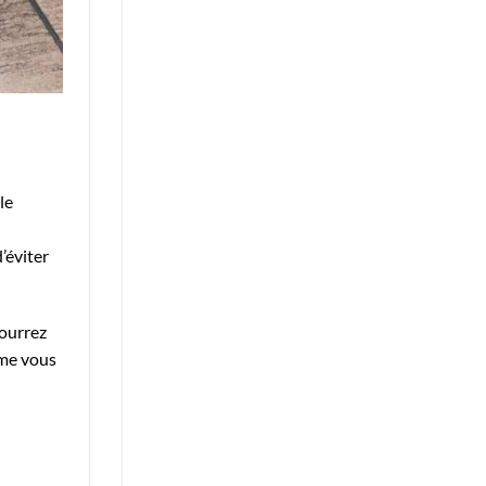
le
’éviter
pourrez
mme vous