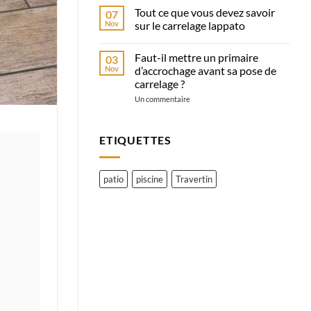
commentaire
quelle
Tout ce que vous devez savoir
07
sur
est
Comment
Nov
sur le carrelage lappato
la
reconnaître
différence
un
Aucun
?
carrelage
commentaire
Faut-il mettre un primaire
03
de
sur
qualité
Tout
Nov
d’accrochage avant sa pose de
?
ce
carrelage ?
Tout
que
ce
vous
sur
Un commentaire
qu’il
devez
Faut-
faut
savoir
il
savoir
sur
mettre
le
un
ETIQUETTES
carrelage
primaire
lappato
d’accrochage
avant
sa
patio
piscine
Travertin
pose
de
carrelage
?