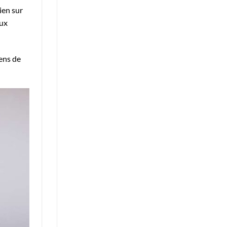
ien sur
aux
ens de