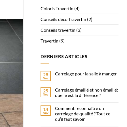
Coloris Travertin
(4)
Conseils déco Travertin
(2)
Conseils travertin
(3)
Travertin
(9)
DERNIERS ARTICLES
Carrelage pour la salle à manger
28
Nov
Aucun
commentaire
sur
Carrelage émaillé et non émaillé:
25
Carrelage
pour
Nov
quelle est la différence ?
la
Aucun
salle
commentaire
à
Comment reconnaître un
14
sur
manger
Carrelage
Nov
carrelage de qualité ? Tout ce
émaillé
qu’il faut savoir
et
non
Aucun
émaillé: