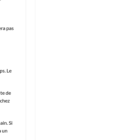
era pas
ps. Le
ite de
achez
in. Si
à un