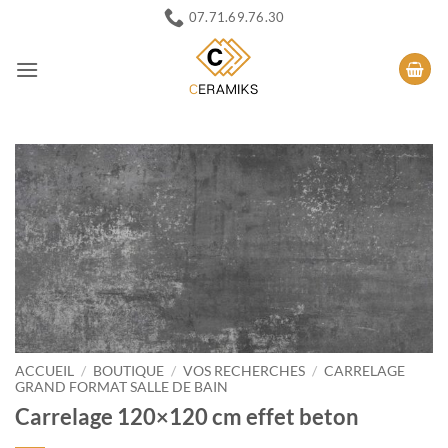
Passer
07.71.69.76.30
au
contenu
ACCUEIL
/
BOUTIQUE
/
VOS RECHERCHES
/
CARRELAGE
GRAND FORMAT SALLE DE BAIN
Carrelage 120×120 cm effet beton