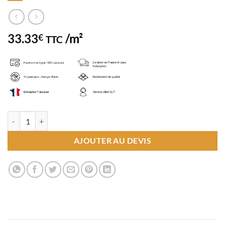
33.33
/m²
€
TTC
quantité de Carrelage 120x120 cm effet beton
AJOUTER AU DEVIS