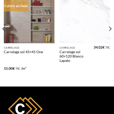
Coloris au choix
34.02
€
TTC
CARRELAGE
CARRELAGE
Carrelage sol
Carrelage sol 45×45 One
60×120 Blanco
Lapato
15.00
€
/m²
TTC